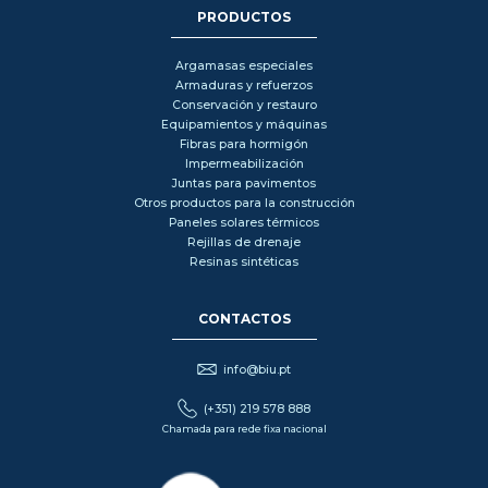
PRODUCTOS
Argamasas especiales
Armaduras y refuerzos
Conservación y restauro
Equipamientos y máquinas
Fibras para hormigón
Impermeabilización
Juntas para pavimentos
Otros productos para la construcción
Paneles solares térmicos
Rejillas de drenaje
Resinas sintéticas
CONTACTOS
info@biu.pt
(+351) 219 578 888
Chamada para rede fixa nacional