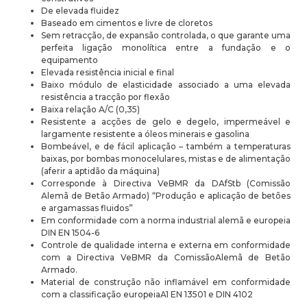
De elevada fluidez
Baseado em cimentos e livre de cloretos
Sem retracção, de expansão controlada, o que garante uma
perfeita ligação monolítica entre a fundação e o
equipamento
Elevada resistência inicial e final
Baixo módulo de elasticidade associado a uma elevada
resistência a tracção por flexão
Baixa relação A/C (0,35)
Resistente a acções de gelo e degelo, impermeável e
largamente resistente a óleos minerais e gasolina
Bombeável, e de fácil aplicação – também a temperaturas
baixas, por bombas monocelulares, mistas e de alimentação
(aferir a aptidão da máquina)
Corresponde à Directiva VeBMR da DAfStb (Comissão
Alemã de Betão Armado) “Produção e aplicação de betões
e argamassas fluidos”
Em conformidade com a norma industrial alemã e europeia
DIN EN 1504-6
Controle de qualidade interna e externa em conformidade
com a Directiva VeBMR da ComissãoAlemã de Betão
Armado.
Material de construção não inflamável em conformidade
com a classificação europeiaA1 EN 13501 e DIN 4102