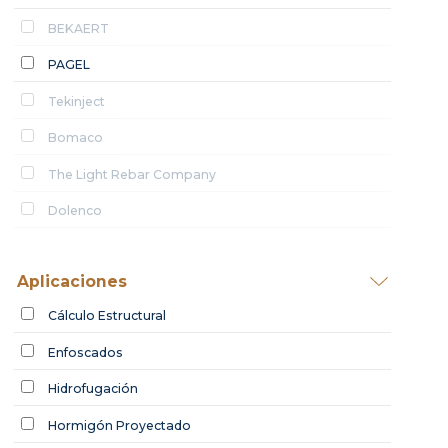
BEKAERT
PAGEL
Tekinject
Bomaco
The Light Rebar Company
Dolenco
Aplicaciones
Cálculo Estructural
Enfoscados
Hidrofugación
Hormigón Proyectado