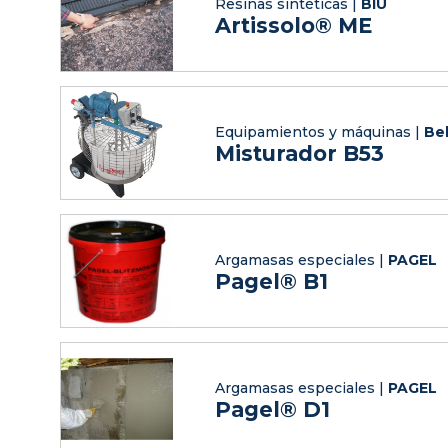
Resinas sintéticas |
BIU
Artissolo® ME
Equipamientos y máquinas |
Be
Misturador B53
Argamasas especiales |
PAGEL
Pagel® B1
Argamasas especiales |
PAGEL
Pagel® D1