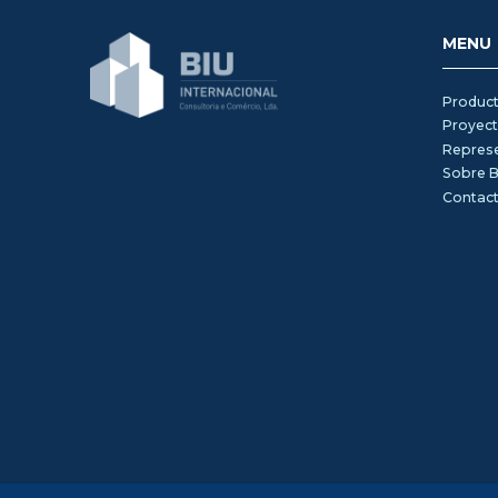
MENU
Product
Proyec
Repres
Sobre B
Contac