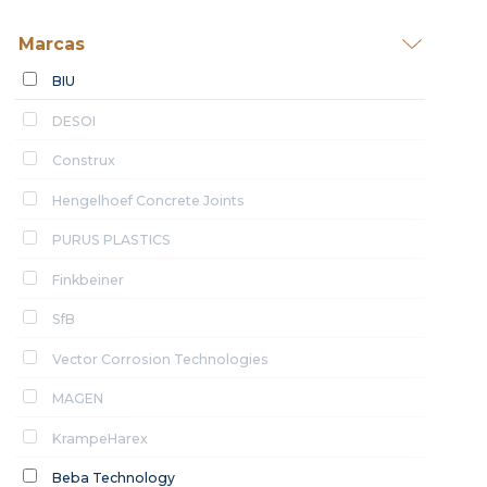
Marcas
BIU
DESOI
Construx
Hengelhoef Concrete Joints
PURUS PLASTICS
Finkbeiner
SfB
Vector Corrosion Technologies
MAGEN
KrampeHarex
Beba Technology