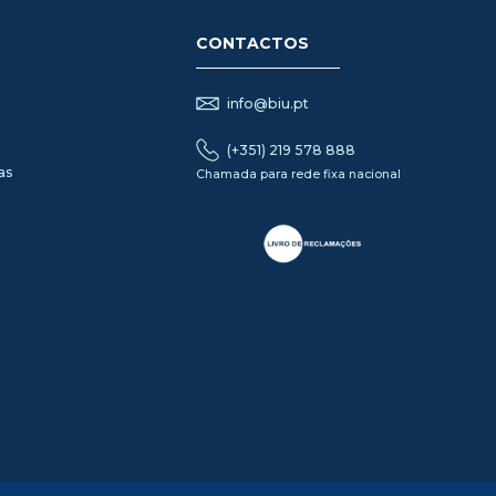
CONTACTOS
info@biu.pt
(+351) 219 578 888
as
Chamada para rede fixa nacional
s