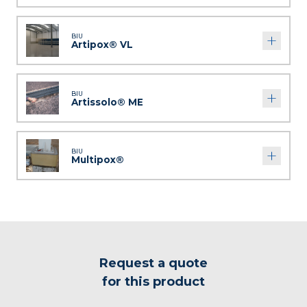
BIU
Artipox® VL
BIU
Artissolo® ME
BIU
Multipox®
Request a quote
for this product