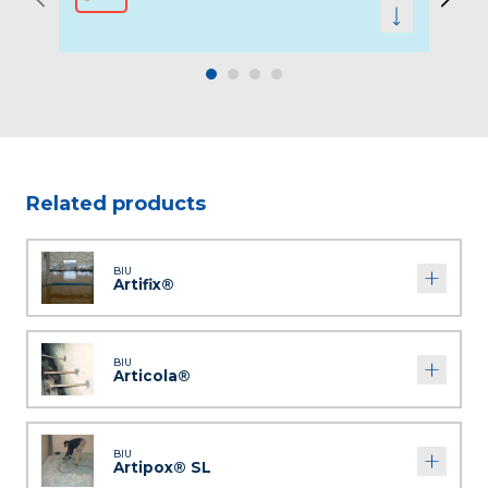
Related products
BIU
Artifix®
BIU
Articola®
BIU
Artipox® SL