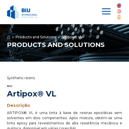
»
Products and Solutions
»
Artipox® VL
PRODUCTS AND SOLUTIONS
Synthetic resins
BIU
Artipox® VL
Descrição
ARTIPOX® VL é uma tinta à base de resinas epoxídicas sem
solventes em dois componentes. Após mistura, obtém-se uma
tinta epoxy para revestimentos de alta resistência mecânica e
química, disponível em várias cores RAL.