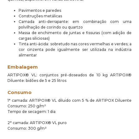
Pavimentos e paredes
Construções metálicas
Camada anti-derrapante: em combinação com uma
polvilhação de corindo ou quartzo
Massa de enchimento de juntas e fissuras (com adição de
cargas siliciosas)
Tinta anti-ácida: sobretudo nas cores vermelhas e verdes; a
cor cinzenta pode igualmente ser utilizada na indústria
alimentar
Embalagem
ARTIPOX® VL: conjuntos pré-doseados de 10 kg ARTIPOX®
Diluente: bidões de 5 e 25 litros
Consumo
1° camada: ARTIPOX® VL diluido com 5 % de ARTIPOX Diluente
Consumo: 250 g/m²
Tempo de secagem: 1 dia
2° camada: ARTIPOX® VL puro
Consumo: 300 g/m²