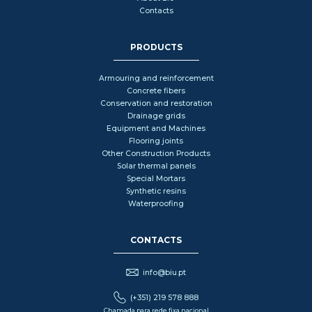
Contacts
PRODUCTS
Armouring and reinforcement
Concrete fibers
Conservation and restoration
Drainage grids
Equipment and Machines
Flooring joints
Other Construction Products
Solar thermal panels
Special Mortars
Synthetic resins
Waterproofing
CONTACTS
info@biu.pt
(+351) 219 578 888
Chamada para rede fixa nacional