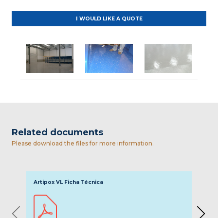
I WOULD LIKE A QUOTE
Related documents
Please download the files for more information.
Artipox VL Ficha Técnica
Nota
◀
▶