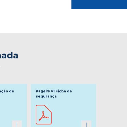
nada
.
ação de
Pagel® V1 Ficha de
segurança