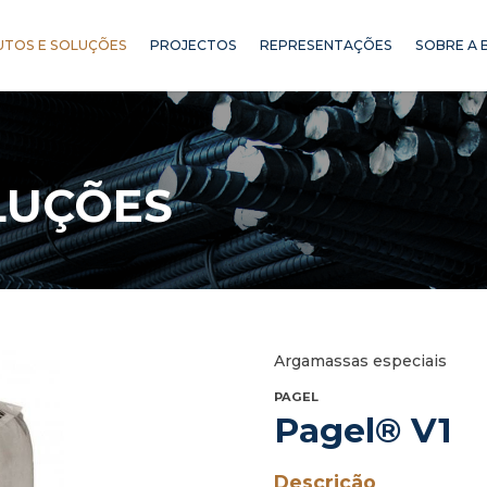
TOS E SOLUÇÕES
PROJECTOS
REPRESENTAÇÕES
SOBRE A 
LUÇÕES
Argamassas especiais
PAGEL
Pagel® V1
Descrição