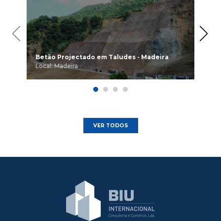
◀
▶
Betão Projectado em Taludes - Madeira
Est
Local: Madeira
Loc
VER TODOS