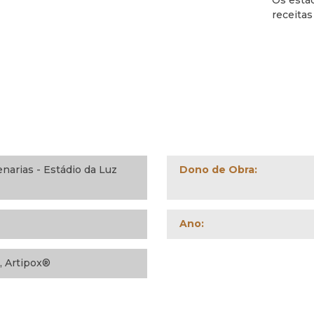
Os estád
receita
narias - Estádio da Luz
Dono de Obra:
Ano:
, Artipox®