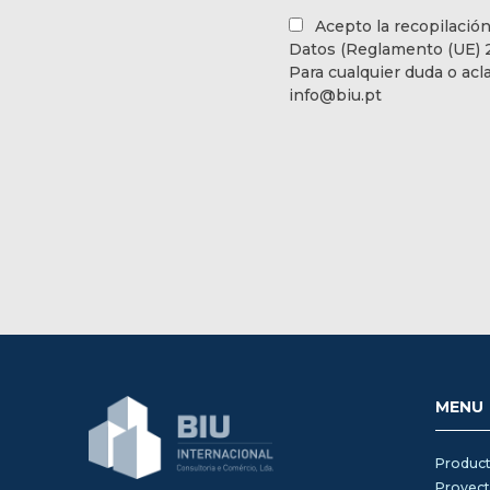
Acepto la recopilació
Datos (Reglamento (UE) 20
Para cualquier duda o acl
info@biu.pt
MENU
Product
Proyec