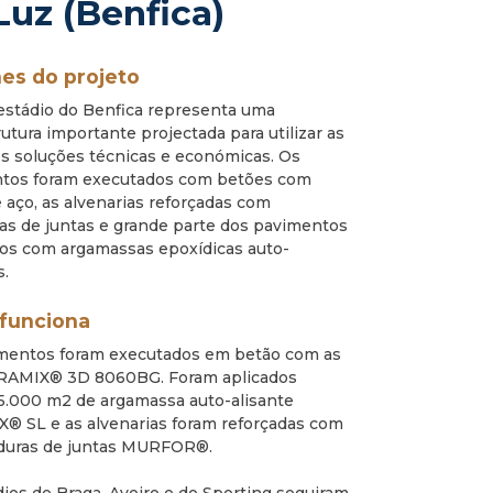
Luz (Benfica)
es do projeto
estádio do Benfica representa uma
rutura importante projectada para utilizar as
s soluções técnicas e económicas. Os
tos foram executados com betões com
e aço, as alvenarias reforçadas com
as de juntas e grande parte dos pavimentos
dos com argamassas epoxídicas auto-
s.
funciona
mentos foram executados em betão com as
DRAMIX® 3D 8060BG. Foram aplicados
45.000 m2 de argamassa auto-alisante
® SL e as alvenarias foram reforçadas com
duras de juntas MURFOR®.