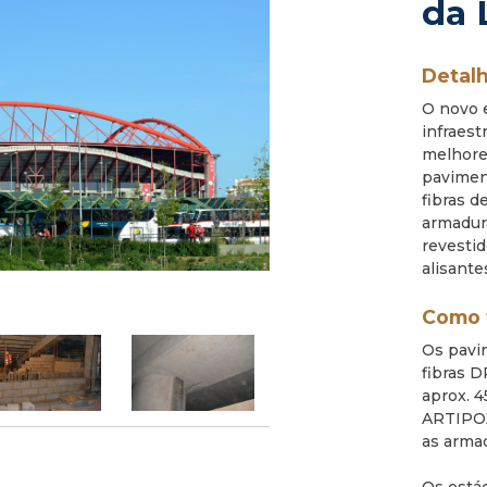
da 
Detalh
O novo 
infraest
melhore
pavimen
fibras d
armadur
revesti
alisante
Como 
Os pavi
fibras 
aprox. 
ARTIPOX
as arma