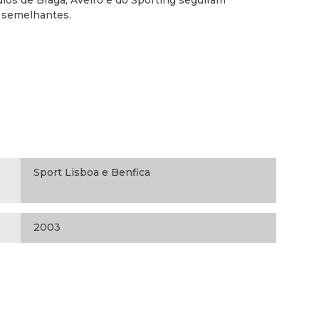
ios de Braga, Aveiro e do Sporting seguiram
s semelhantes.
Sport Lisboa e Benfica
2003