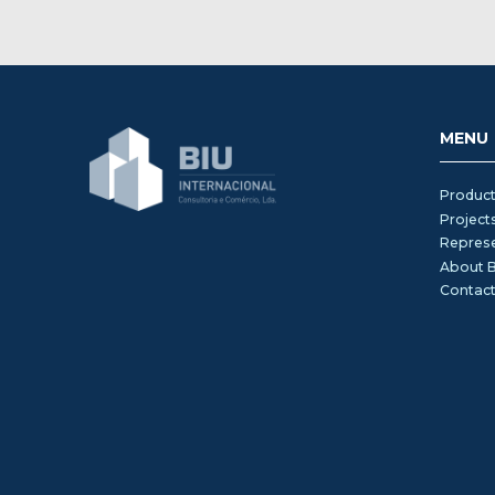
MENU
Product
Project
Represe
About B
Contac