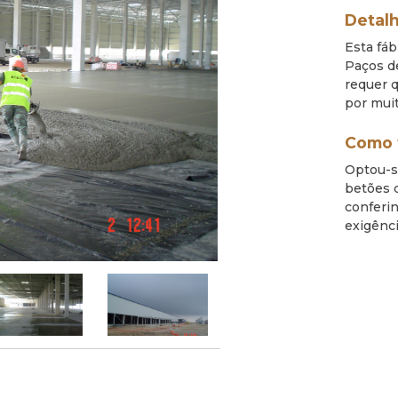
Detalh
Esta fá
Paços d
requer q
por mui
Como 
Optou-s
betões 
conferi
exigênci