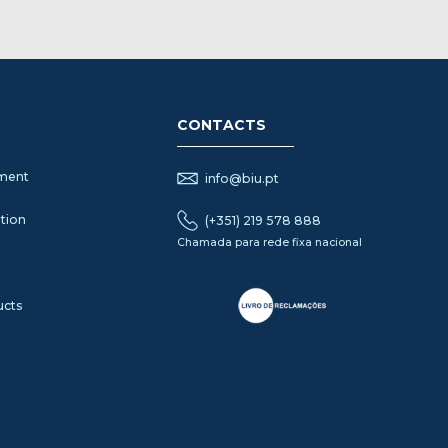
CONTACTS
ement
info@biu.pt
tion
(+351) 219 578 888
Chamada para rede fixa nacional
ucts