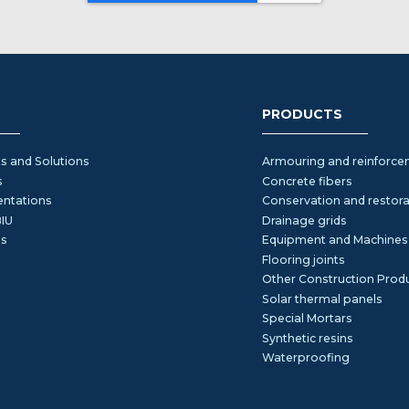
PRODUCTS
s and Solutions
Armouring and reinforc
s
Concrete fibers
ntations
Conservation and restora
IU
Drainage grids
ts
Equipment and Machines
Flooring joints
Other Construction Prod
Solar thermal panels
Special Mortars
Synthetic resins
Waterproofing